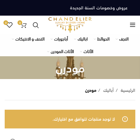
عروض وخصومات السنة الجديدة
0
0
النجف
الحوائط
اباليك
أباجورات
التحف و الانتيكات
الأثاث
الأثاث المودرن
مودرن
الرئيسية
أباليك
مودرن
لا توجد منتجات تتوافق مع اختيارك.