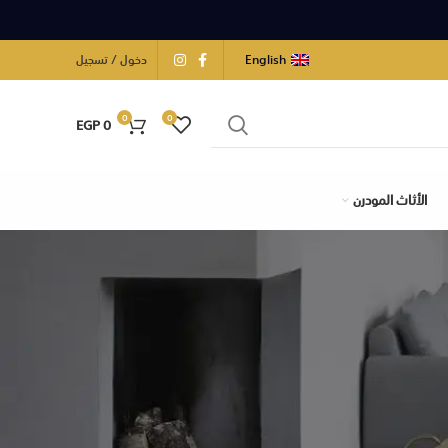
English
دخول / تسجيل
0
0
EGP
0
الأثاث المودرن