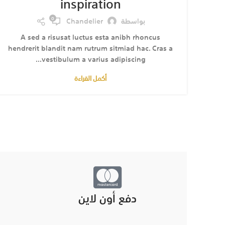
inspiration
0
بواسطة
Chandelier
A sed a risusat luctus esta anibh rhoncus
hendrerit blandit nam rutrum sitmiad hac. Cras a
vestibulum a varius adipiscing...
أكمل القراءة
دفع أون لاين