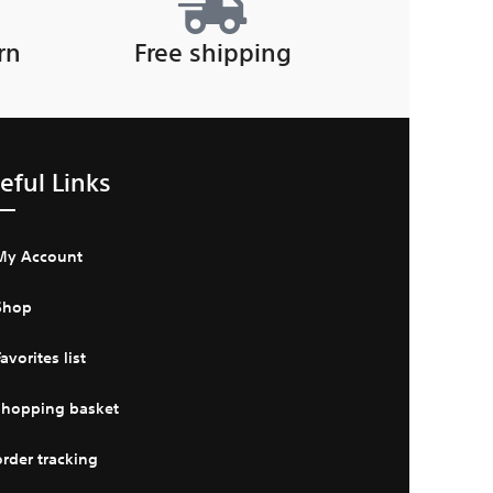
rn
Free shipping
eful Links
My Account
Shop
avorites list
shopping basket
order tracking