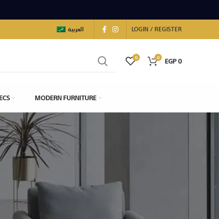
العربية
LOGIN / REGISTER
0
0
EGP
0
ECS
MODERN FURNITURE