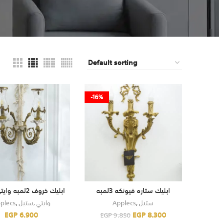
-16%
ابليك ستاره فيونكه 3لمبه
ابليك خروف 2لمبه وايتى*انتيك
plecs
,
ستيل
,
وايتي
Applecs
,
ستيل
EGP
6.900
EGP
8.300
EGP
9.850