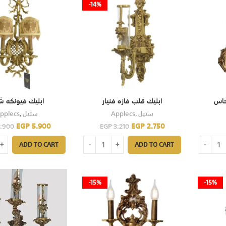
-14%
حاس
ابليك قلب فازه فنيار
ابليك فيونكه 
pplecs
,
ستيل
Applecs
,
ستيل
EGP
5.900
EGP
2.750
.900
EGP
3.210
ADD TO CART
ADD TO CART
-15%
-15%