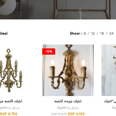
Steel
Show
9
12
18
24
-15%
ابليك جريده 2لمبه
ابليك 5لمبه جريده
pplecs
,
ستيل
Applecs
,
ستيل
Ap
EGP
9.750
EGP
4.150
EGP
4.875