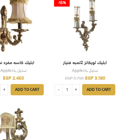
-15%
ابليك لويكانز 2لمبه فنيار
ابليك كاسه مفرد ن
Applecs
,
ستيل
Applecs
,
ستيل
EGP
2.450
EGP
3.180
EGP
3.750
ADD TO CART
ADD TO CART