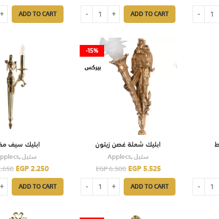
ADD TO CART
ADD TO CART
-15%
بيركس
ط
ابليك شعلة غصن زيتون
ابليك سيف مف
pplecs
,
ستيل
Applecs
,
ستيل
EGP
2.250
EGP
5.525
.650
EGP
6.500
ADD TO CART
ADD TO CART