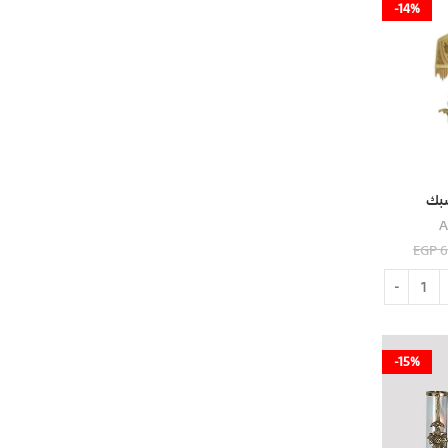
-14%
شبك
A
EGP
6
-15%