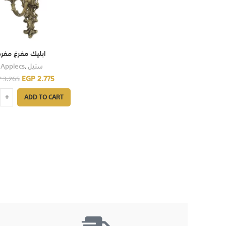
ابليك مفرغ مفرد
Applecs
,
ستيل
EGP
2.775
P
3.265
ADD TO CART