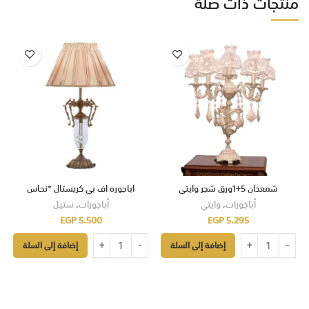
منتجات ذات صلة
شمعدان 5+1ورق شجر وايتى
اباجوره اف بى كريستال *نحاس
أباجورات
,
وايتي
أباجورات
,
ستيل
EGP
5.500
EGP
5.295
إضافة إلى السلة
إضافة إلى السلة