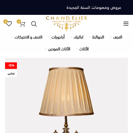
عروض وخصومات السنة الجديدة
0
0
النجف
الحوائط
اباليك
أباجورات
التحف و الانتيكات
الأثاث
الأثاث المودرن
-15%
نحاس