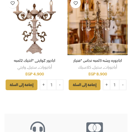
اباجوره ريشه 3لمبه نحاس *فنيار
اباجور Zوايتى *انتيك 2لمبه
أباجورات
,
ستيل
,
كلاسيك
أباجورات
,
ستيل
,
وايتي
EGP
4.900
EGP
8.900
إضافة إلى السلة
إضافة إلى السلة