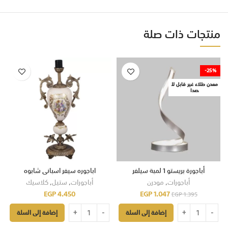
منتجات ذات صلة
-25%
معدن طلاء غير قابل لل
صدا
أباجورة بريستو 1 لمبة سيلفر
اباجوره سيفر اسبانى شابوه
أباجورات
,
مودرن
أباجورات
,
ستيل
,
كلاسيك
EGP
4.450
EGP
1.047
EGP
1.395
إضافة إلى السلة
إضافة إلى السلة