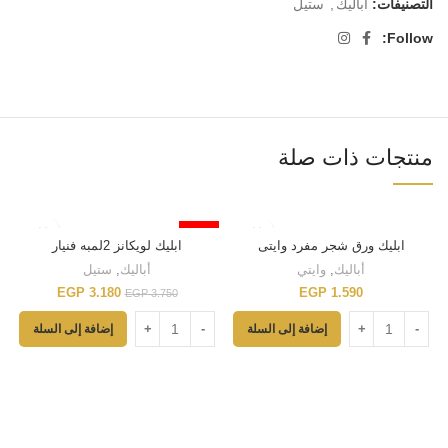
التصنيفات:
أباليك
,
ستيل
Follow:
منتجات ذات صلة
-15%
ابليك ورق شجر مفرد وايتى
ابليك لويكانز 2لمبه فنيار
أباليك
,
وايتي
أباليك
,
ستيل
EGP
3.180
EGP
1.590
EGP
3.750
إضافة إلى السلة
إضافة إلى السلة