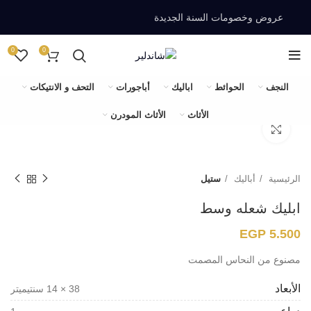
عروض وخصومات السنة الجديدة
0
0
النجف
الحوائط
اباليك
أباجورات
التحف و الانتيكات
الأثاث
الأثاث المودرن
اضغط للتكبير
الرئيسية
أباليك
ستيل
ابليك شعله وسط
EGP
5.500
مصنوع من النحاس المصمت
الأبعاد
38 × 14 سنتيميتر