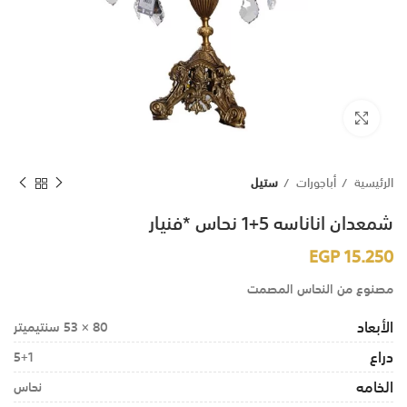
اضغط للتكبير
الرئيسية
أباجورات
ستيل
شمعدان اناناسه 5+1 نحاس *فنيار
EGP
15.250
مصنوع من النحاس المصمت
الأبعاد
80 × 53 سنتيميتر
دراع
5+1
الخامه
نحاس