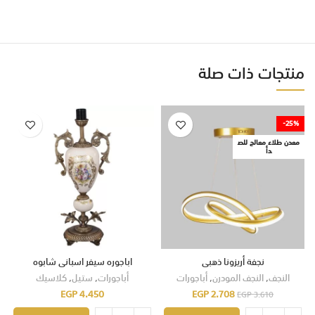
منتجات ذات صلة
-25%
معدن طلاء معالج للص
دأ
نجفة أريزونا ذهبى
اباجوره سيفر اسبانى شابوه
النجف
,
النجف المودرن
,
أباجورات
أباجورات
,
ستيل
,
كلاسيك
EGP
4.450
EGP
2.708
EGP
3.610