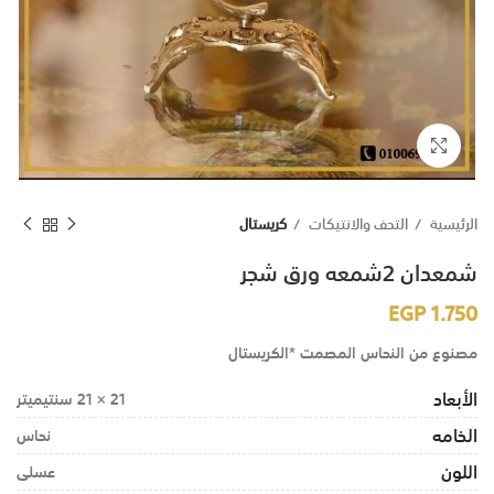
اضغط للتكبير
الرئيسية
التحف والانتيكات
كريستال
شمعدان 2شمعه ورق شجر
EGP
1.750
مصنوع من النحاس المصمت *الكريستال
الأبعاد
21 × 21 سنتيميتر
الخامه
نحاس
اللون
عسلى