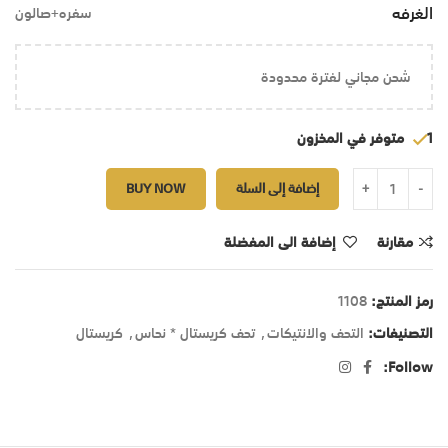
الغرفه
سفره+صالون
شحن مجاني لفترة محدودة
1 متوفر في المخزون
إضافة إلى السلة
BUY NOW
مقارنة
إضافة الى المفضلة
رمز المنتج:
1108
التصنيفات:
التحف والانتيكات
,
تحف كريستال * نحاس
,
كريستال
Follow: