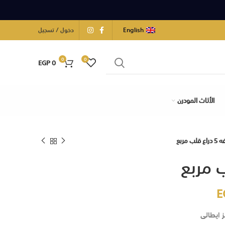
English
دخول / تسجيل
0
0
EGP
0
الأثاث المودرن
ع قلب مربع
E