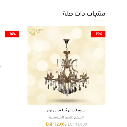
منتجات ذات صلة
-14%
-15%
نجفه 8دراع ثريا مارى تريز
النجف
,
النجف الكلاسيك
EGP
12.665
EGP
14.900