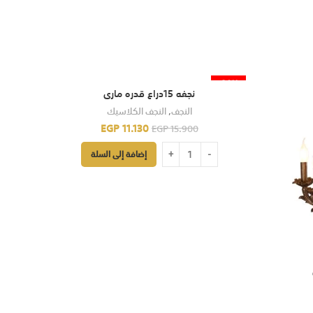
-30%
نجفه 15دراع قدره مارى
النجف
,
النجف الكلاسيك
EGP
11.130
EGP
15.900
إضافة إلى السلة