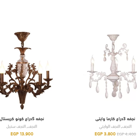
نجفه 3دراع كارما وايتى
نجفه 5دراع كونو كريستال
النجف
,
النجف الوايتي
النجف
,
النجف ستيل
EGP
13.900
EGP
3.800
EGP
4.400