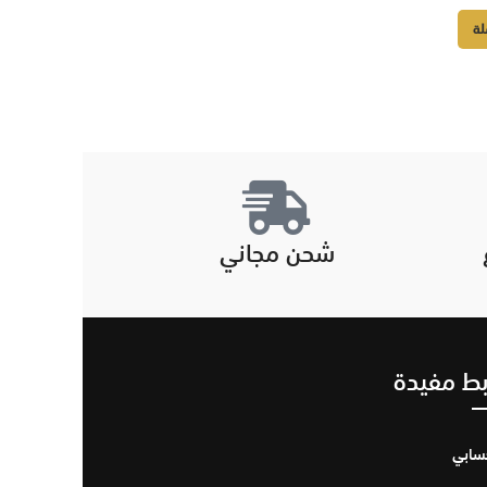
لة
شحن مجاني
بط مفيدة
سابي