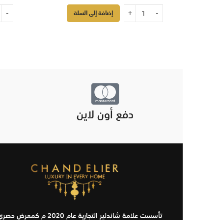
إضافة إلى السلة
دفع أون لاين
تأسست علامة شاندلير التجارية عام 2020 م كمعرض حص