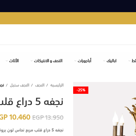
ئط
اباليك
أباجورات
التحف و الانتيكات
الأثاث
الرئيسية
النجف
النجف ستيل
نجفه 5 درا
-25%
نجفه 5 دراع قلب مربع
GP
10.460
EGP
13.950
نجفه 5 دراع قلب مربع نحاس لون برونز ايطالى