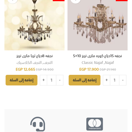
نجفه 15دراع كوره مارى تريز 10+5
نجفه 8دراع ثريا مارى تريز
Najaf
,
Classic Najaf
النجف
,
النجف الكلاسيك
EGP
12.665
EGP
17.900
EGP
14.900
EGP
21.140
إضافة إلى السلة
إضافة إلى السلة