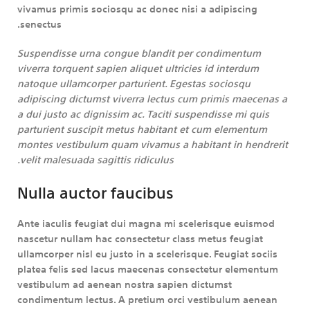
vivamus primis sociosqu ac donec nisi a adipiscing
senectus.
Suspendisse urna congue blandit per condimentum
viverra torquent sapien aliquet ultricies id interdum
natoque ullamcorper parturient. Egestas sociosqu
adipiscing dictumst viverra lectus cum primis maecenas a
a dui justo ac dignissim ac. Taciti suspendisse mi quis
parturient suscipit metus habitant et cum elementum
montes vestibulum quam vivamus a habitant in hendrerit
velit malesuada sagittis ridiculus.
Nulla auctor faucibus
Ante iaculis feugiat dui magna mi scelerisque euismod
nascetur nullam hac consectetur class metus feugiat
ullamcorper nisl eu justo in a scelerisque. Feugiat sociis
platea felis sed lacus maecenas consectetur elementum
vestibulum ad aenean nostra sapien dictumst
condimentum lectus. A pretium orci vestibulum aenean