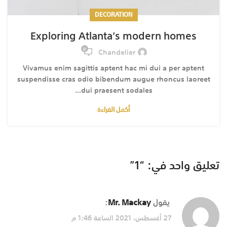
DECORATION
Exploring Atlanta’s modern homes
0
Chandelier
Vivamus enim sagittis aptent hac mi dui a per aptent
suspendisse cras odio bibendum augue rhoncus laoreet
dui praesent sodales...
أكمل القراءة
تعليق واحد في: “1”
يقول
Mr. Mackay
:
27 أغسطس، 2021 الساعة 1:46 م