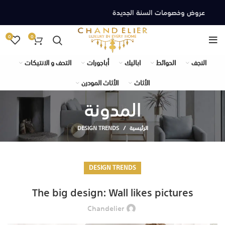
عروض وخصومات السنة الجديدة
0
0
النجف
الحوائط
اباليك
أباجورات
التحف و الانتيكات
الأثاث
الأثاث المودرن
المدونة
الرئيسية
DESIGN TRENDS
DESIGN TRENDS
The big design: Wall likes pictures
Chandelier