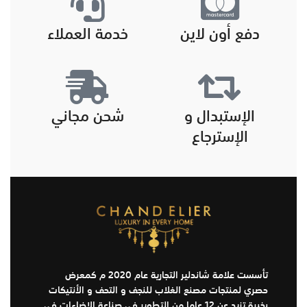
دفع أون لاين
خدمة العملاء
الإستبدال و
شحن مجاني
الإسترجاع
تأسست علامة شاندلير التجارية عام 2020 م كمعرض
حصري لمنتجات مصنع الغلاب للنجف و التحف و الأنتيكات
بخبرة تزيد عن 12 عاما من التطوير في صناعة الإضاءات في